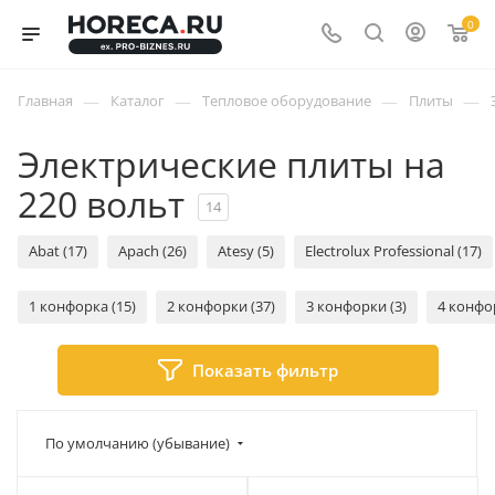
0
—
—
—
—
Главная
Каталог
Тепловое оборудование
Плиты
Электрические плиты на
220 вольт
14
Abat (17)
Apach (26)
Atesy (5)
Electrolux Professional (17)
1 конфорка (15)
2 конфорки (37)
3 конфорки (3)
4 конфо
Показать фильтр
По умолчанию (убывание)