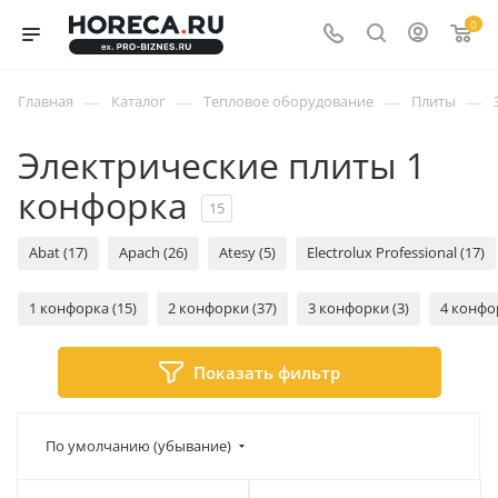
0
—
—
—
—
Главная
Каталог
Тепловое оборудование
Плиты
Электрические плиты 1
конфорка
15
Abat (17)
Apach (26)
Atesy (5)
Electrolux Professional (17)
1 конфорка (15)
2 конфорки (37)
3 конфорки (3)
4 конфо
Показать фильтр
По умолчанию (убывание)