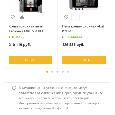
Конвекционная печь
Печь конвекционная Abat
Tecnoeka MKF 664 BM
КЭП-4Э
В наличии
В наличии
210 119
руб.
126 531
руб.
КУПИТЬ
КУПИТЬ
Внимание! Цены, указанные на сайте, могут
отличаться от фактических. Перед покупкой уточняйте
технические характеристики и комплектацию.
Информация на сайте носит справочный характер и
не является публичной офертой.