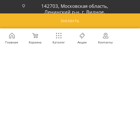
142703, Московская область,
Ленинский р-н, г. Видное,
Белокаменное шоссе, 6Ю
ЗАКАЗАТЬ
ПОДПИСАТЬСЯ НА РАССЫЛКУ
Главная
Корзина
Каталог
Акции
Контакты
ПОЛИТИКА КОНФИДЕНЦИАЛЬНОСТИ
2026 © Интернет-магазин оптовой и розничной продажи
профессионального оборудования для оснащения объектов
торговли и общепита: инвентарь, предметы сервировки, посуда
для баров, кафе и ресторанов.