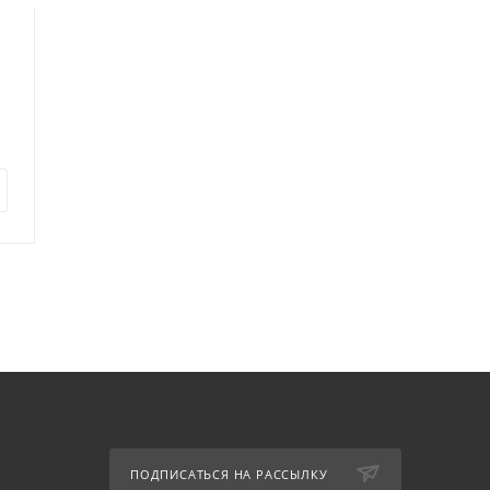
3
10
Тестомес спиральный
Тестомес ТОРГМАШ
GGF LR 22 2V
МТ-12
Код: 83509
В наличии
В наличии
Код: 566797
141 898
руб.
132 337
руб.
ПОДПИСАТЬСЯ НА РАССЫЛКУ