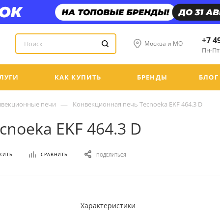
+7 4
Москва и МО
Пн-Пт:
ЛУГИ
КАК КУПИТЬ
БРЕНДЫ
БЛОГ
—
нвекционные печи
Конвекционная печь Tecnoeka EKF 464.3 D
noeka EKF 464.3 D
ЖИТЬ
СРАВНИТЬ
ПОДЕЛИТЬСЯ
Характеристики