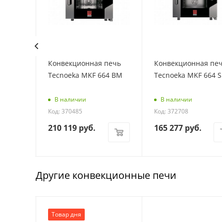
нная
Конвекционная печь
Конвекционная пе
64BM
Tecnoeka MKF 664 BM
Tecnoeka MKF 664 S
В наличии
В наличии
Код: 370485
Код: 372708
210 119
руб.
165 277
руб.
Другие конвекционные печи
Товар дня