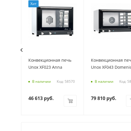
Хит
нная
Конвекционная печь
Конвекционная пе
T133M
Unox XF023 Anna
Unox XF043 Domeni
Код: 58570
Код: 5
В наличии
В наличии
46 613
руб.
79 810
руб.