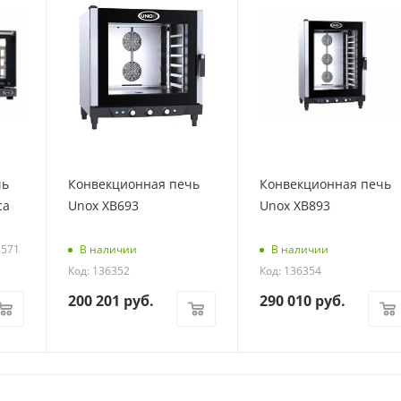
чь
Конвекционная печь
Конвекционная печь
ca
Unox XB693
Unox XB893
8571
В наличии
В наличии
Код: 136352
Код: 136354
200 201
руб.
290 010
руб.