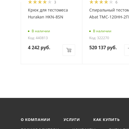
3
6
во
Крюк для тестомеса
Спиральный тесто
m N/CC
Hurakan HKN-8SN
Abat ТМС-120НН-2П
 252790
В наличии
В наличии
Код: 440813
Код: 322270
4 242
руб.
520 137
руб.
О КОМПАНИИ
УСЛУГИ
КАК КУПИТЬ