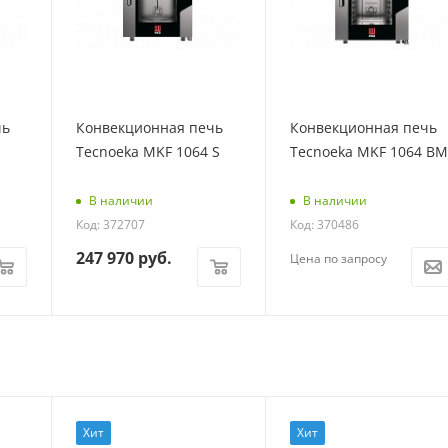
чь
Конвекционная печь
Конвекционная печь
Tecnoeka MKF 1064 S
Tecnoeka MKF 1064 BM
В наличии
В наличии
Код: 372707
Код: 370486
247 970
руб.
Цена по запросу
Хит
Хит