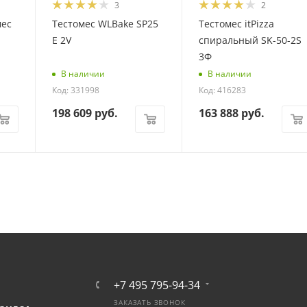
3
2
мес
Тестомес WLBake SP25
Тестомес itPizza
E 2V
спиральный SK-50-2S
3Ф
В наличии
В наличии
Код: 331998
Код: 416283
198 609
руб.
163 888
руб.
+7 495 795-94-34
ЗАКАЗАТЬ ЗВОНОК