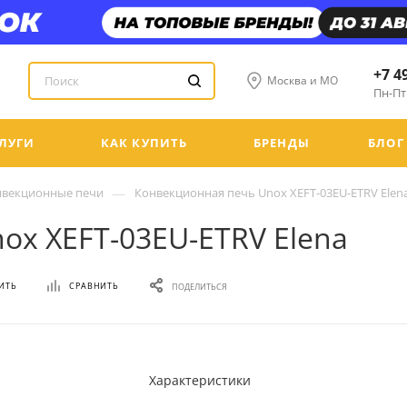
+7 4
Москва и МО
Пн-Пт:
ЛУГИ
КАК КУПИТЬ
БРЕНДЫ
БЛОГ
—
нвекционные печи
Конвекционная печь Unox XEFT-03EU-ETRV Elen
ox XEFT-03EU-ETRV Elena
ИТЬ
СРАВНИТЬ
ПОДЕЛИТЬСЯ
Характеристики