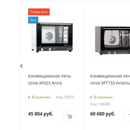
Товар дня
Хит
печь
Конвекционная печь
Конвекционная пе
-E1RM
Unox XF023 Anna
Unox XFT133 Ariann
Код: 58570
В наличии
В наличии
Код: 148496
45 804
руб.
60 680
руб.