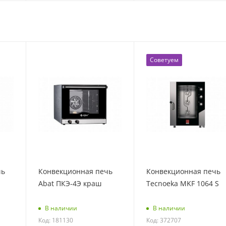
Советуем
чь
Конвекционная печь
Конвекционная печь
Abat ПКЭ-4Э краш
Tecnoeka MKF 1064 S
В наличии
В наличии
Код: 181130
Код: 372707