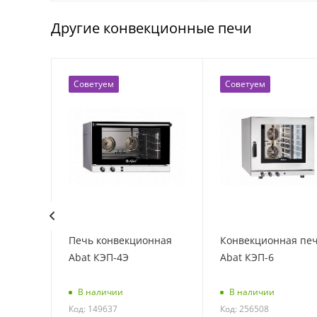
Другие конвекционные печи
Советуем
Советуем
нная
Печь конвекционная
Конвекционная пе
T133L
Abat КЭП-4Э
Abat КЭП-6
В наличии
В наличии
Код: 149637
Код: 256508