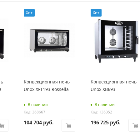
Хит
Хит
чь
Конвекционная печь
Конвекционная печь
a
Unox XFT193 Rossella
Unox XB693
В наличии
В наличии
Код: 368667
Код: 136352
104 704
руб.
196 725
руб.