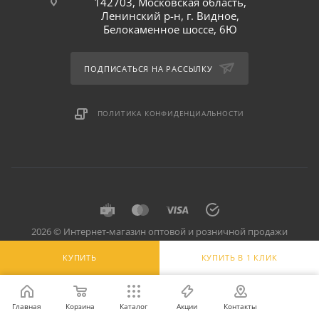
142703, Московская область,
Ленинский р-н, г. Видное,
Белокаменное шоссе, 6Ю
ПОДПИСАТЬСЯ НА РАССЫЛКУ
ПОЛИТИКА КОНФИДЕНЦИАЛЬНОСТИ
2026 © Интернет-магазин оптовой и розничной продажи
профессионального оборудования для оснащения объектов
КУПИТЬ
КУПИТЬ В 1 КЛИК
торговли и общепита: инвентарь, предметы сервировки, посуда
для баров, кафе и ресторанов.
Главная
Корзина
Каталог
Акции
Контакты