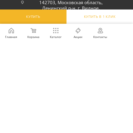
142703, Московская область,
Ленинский р-н, г. Видное,
Белокаменное шоссе, 6Ю
КУПИТЬ
КУПИТЬ В 1 КЛИК
ПОДПИСАТЬСЯ НА РАССЫЛКУ
Главная
Корзина
Каталог
Акции
Контакты
ПОЛИТИКА КОНФИДЕНЦИАЛЬНОСТИ
2026 © Интернет-магазин оптовой и розничной продажи
профессионального оборудования для оснащения объектов
торговли и общепита: инвентарь, предметы сервировки, посуда
для баров, кафе и ресторанов.