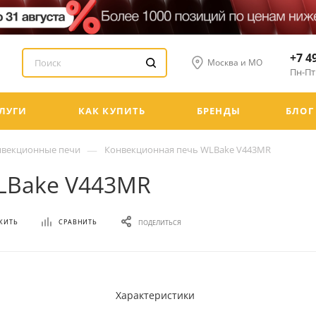
+7 4
Москва и МО
Пн-Пт:
ЛУГИ
КАК КУПИТЬ
БРЕНДЫ
БЛОГ
—
нвекционные печи
Конвекционная печь WLBake V443MR
LBake V443MR
ЖИТЬ
СРАВНИТЬ
ПОДЕЛИТЬСЯ
Характеристики