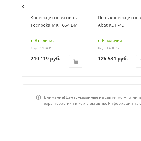
печь
Конвекционная печь
Печь конвекционн
Tecnoeka MKF 664 BM
Abat КЭП-4Э
: 58570
В наличии
В наличии
Код: 370485
Код: 149637
210 119
руб.
126 531
руб.
Внимание! Цены, указанные на сайте, могут отлич
характеристики и комплектацию. Информация на с