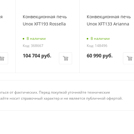
ая
Конвекционная печь
Конвекционная печь
Unox XFT193 Rossella
Unox XFT133 Arianna
В наличии
В наличии
Код: 368667
Код: 148496
104 704
руб.
60 990
руб.
аться от фактических. Перед покупкой уточняйте технические
айте носит справочный характер и не является публичной офертой.