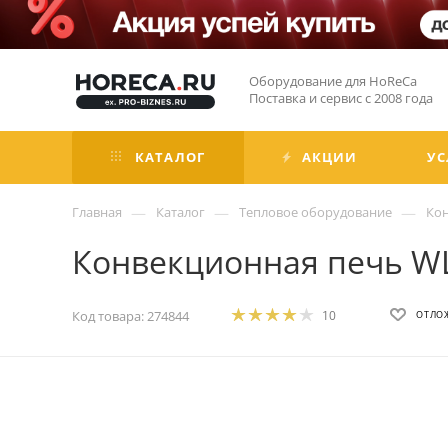
Оборудование для HoReCa
Поставка и сервис с 2008 года
КАТАЛОГ
АКЦИИ
УС
—
—
—
Главная
Каталог
Тепловое оборудование
Ко
Конвекционная печь W
Код товара:
274844
10
ОТЛО