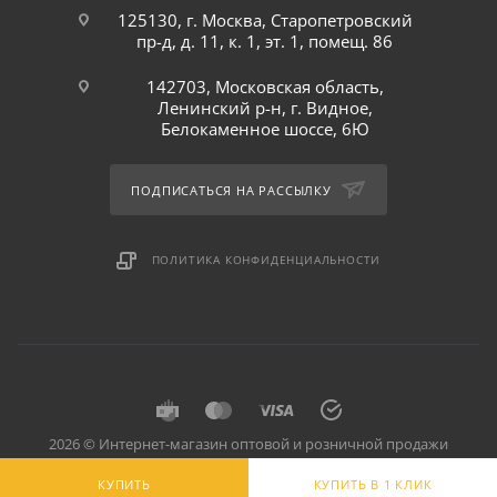
125130, г. Москва, Старопетровский
пр-д, д. 11, к. 1, эт. 1, помещ. 86
142703, Московская область,
Ленинский р-н, г. Видное,
Белокаменное шоссе, 6Ю
ПОДПИСАТЬСЯ НА РАССЫЛКУ
ПОЛИТИКА КОНФИДЕНЦИАЛЬНОСТИ
2026 © Интернет-магазин оптовой и розничной продажи
профессионального оборудования для оснащения объектов
КУПИТЬ
КУПИТЬ В 1 КЛИК
торговли и общепита: инвентарь, предметы сервировки, посуда