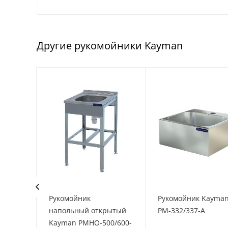
Другие рукомойники Kayman
man
Рукомойник
Рукомойник Kayma
напольный открытый
РМ-332/337-А
Kayman РМНО-500/600-