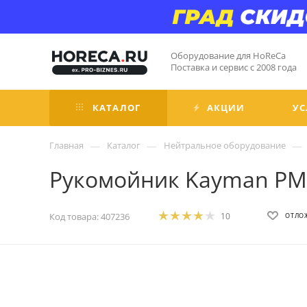
Оборудование для HoReCa
Поставка и сервис с 2008 года
КАТАЛОГ
АКЦИИ
УС
—
—
—
Главная
Каталог
Нейтральное оборудование
Рукомойник Kayman РМ
Код товара:
407236
10
ОТЛО