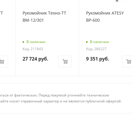
ТТ
Рукомойник Техно-ТТ
Рукомойник ATESY
ВМ-12/301
ВР-600
В наличии
В наличии
Код: 211843
Код: 286227
27 724
руб.
9 351
руб.
аться от фактических. Перед покупкой уточняйте технические
айте носит справочный характер и не является публичной офертой.