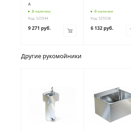
А
В наличии
В наличии
Код: 525544
Код: 525538
9 271
руб.
6 132
руб.
Другие рукомойники