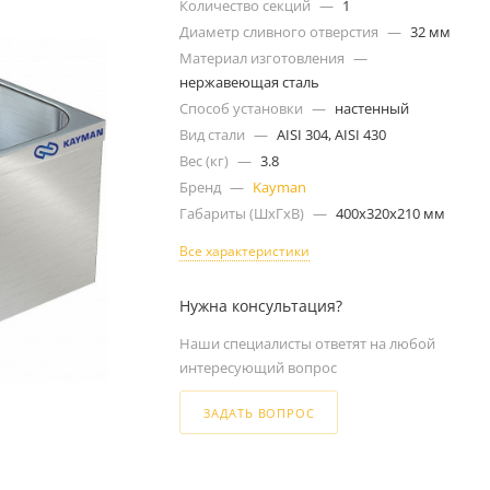
Количество секций
—
1
Диаметр сливного отверстия
—
32 мм
Материал изготовления
—
нержавеющая сталь
Способ установки
—
настенный
Вид стали
—
AISI 304, AISI 430
Вес (кг)
—
3.8
Бренд
—
Kayman
Габариты (ШxГxВ)
—
400x320x210 мм
Все характеристики
Нужна консультация?
Наши специалисты ответят на любой
интересующий вопрос
ЗАДАТЬ ВОПРОС