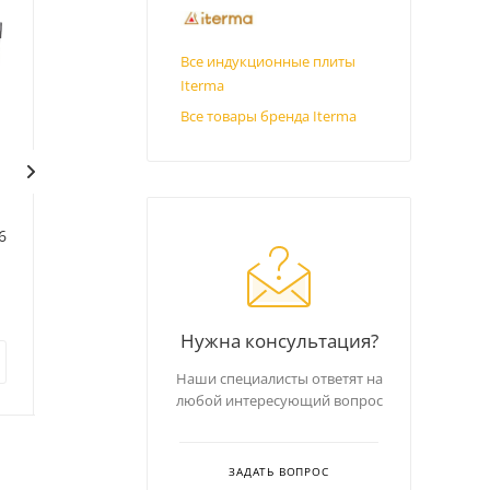
Все индукционные плиты
Iterma
Все товары бренда Iterma
Плита Iterma
Плита Iterma
60
ПКИ-2К-550/850/250
ПКИ-4ПР/5,0/840/850/360
комби
В наличии
В наличии
Код: 426112
Код: 426119
Нужна консультация?
129 390
руб.
218 746
руб.
Наши специалисты ответят на
любой интересующий вопрос
ЗАДАТЬ ВОПРОС