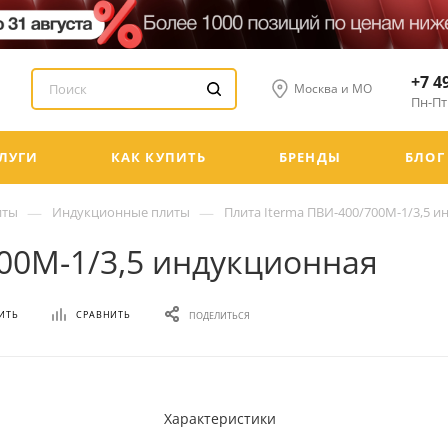
+7 4
Москва и МО
Пн-Пт:
ЛУГИ
КАК КУПИТЬ
БРЕНДЫ
БЛОГ
—
—
иты
Индукционные плиты
Плита Iterma ПВИ-400/700М-1/3,5 
700М-1/3,5 индукционная
ИТЬ
СРАВНИТЬ
ПОДЕЛИТЬСЯ
Характеристики