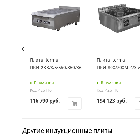
Плита Iterma
Плита Iterma
/5
ПКИ-2КВ/3,5/550/850/360
ПКИ-800/700М-4/3 
В наличии
В наличии
Код: 426116
Код: 426110
116 790
руб.
194 123
руб.
Другие индукционные плиты