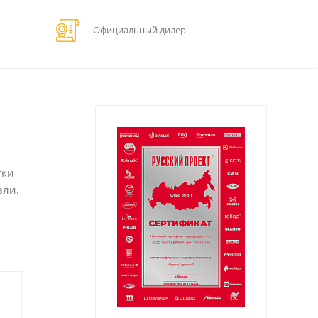
Официальный дилер
тки
вли.