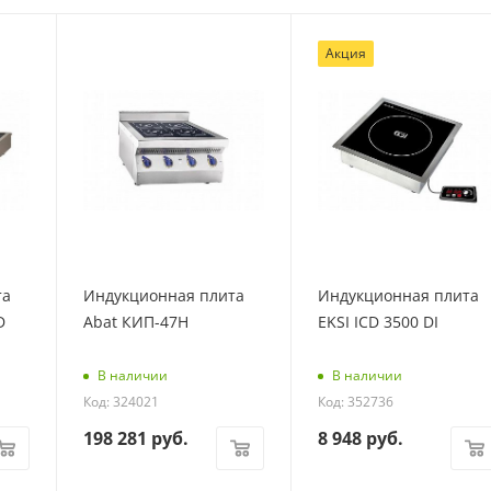
Акция
та
Индукционная плита
Индукционная плита
D
Abat КИП-47Н
EKSI ICD 3500 DI
В наличии
В наличии
Код: 324021
Код: 352736
198 281
руб.
8 948
руб.