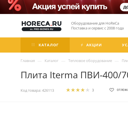
Оборудование для HoReCa
Поставка и сервис с 2008 года
КАТАЛОГ
АКЦИИ
УС
—
—
—
Главная
Каталог
Тепловое оборудование
Пл
Плита Iterma ПВИ-400/
Код товара:
426113
3
ОТЛОЖ