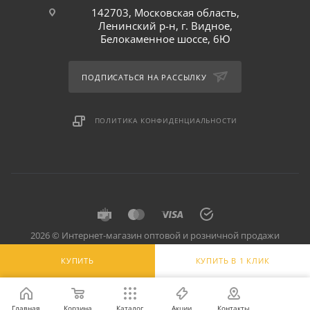
142703, Московская область,
Ленинский р-н, г. Видное,
Белокаменное шоссе, 6Ю
ПОДПИСАТЬСЯ НА РАССЫЛКУ
ПОЛИТИКА КОНФИДЕНЦИАЛЬНОСТИ
2026 © Интернет-магазин оптовой и розничной продажи
профессионального оборудования для оснащения объектов
КУПИТЬ
КУПИТЬ В 1 КЛИК
торговли и общепита: инвентарь, предметы сервировки, посуда
для баров, кафе и ресторанов.
Главная
Корзина
Каталог
Акции
Контакты