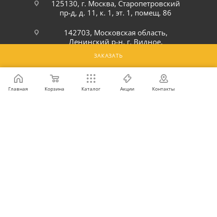
125130, г. Москва, Старопетровский
пр-д, д. 11, к. 1, эт. 1, помещ. 86
142703, Московская область,
Ленинский р-н, г. Видное,
Белокаменное шоссе, 6Ю
ЗАКАЗАТЬ
ПОДПИСАТЬСЯ НА РАССЫЛКУ
Главная
Корзина
Каталог
Акции
Контакты
ПОЛИТИКА КОНФИДЕНЦИАЛЬНОСТИ
2026 © Интернет-магазин оптовой и розничной продажи
профессионального оборудования для оснащения объектов
торговли и общепита: инвентарь, предметы сервировки, посуда