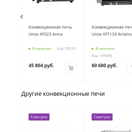
печь
Конвекционная печь
Конвекционная пе
-E1RM
Unox XF023 Anna
Unox XFT133 Ariann
Код: 58570
В наличии
В наличии
Код: 148496
45 804
руб.
60 680
руб.
Другие конвекционные печи
Советуем
Советуем