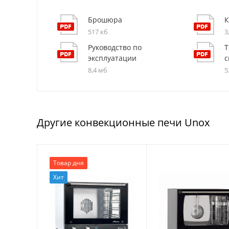
Брошюра
К
517 кб
3
Руководство по
Т
эксплуатации
с
8,4 мб
5
Другие конвекционные печи Unox
Товар дня
Хит