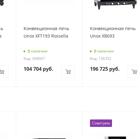
чь
Конвекционная печь
Конвекционная печь
a
Unox XFT193 Rossella
Unox XB693
В наличии
В наличии
Код: 368667
Код: 136352
104 704
руб.
196 725
руб.
Советуем