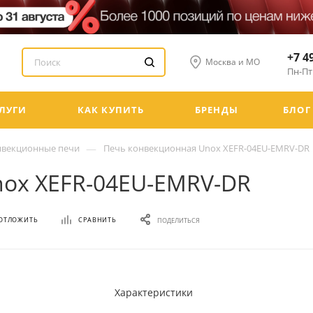
+7 4
Москва и МО
Пн-Пт:
ЛУГИ
КАК КУПИТЬ
БРЕНДЫ
БЛОГ
—
нвекционные печи
Печь конвекционная Unox XEFR-04EU-EMRV-DR
nox XEFR-04EU-EMRV-DR
ОТЛОЖИТЬ
СРАВНИТЬ
ПОДЕЛИТЬСЯ
Характеристики