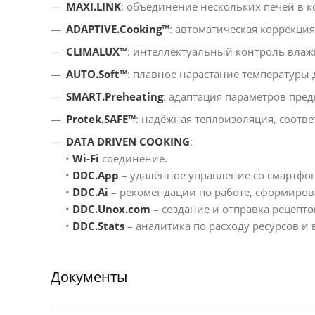
MAXI.LINK
: объединение нескольких печей в к
ADAPTIVE.Cooking™
: автоматическая коррекция
CLIMALUX™
: интеллектуальный контроль влаж
AUTO.Soft™
: плавное нарастание температуры 
SMART.Preheating
: адаптация параметров пре
Protek.SAFE™
: надёжная теплоизоляция, соотв
DATA DRIVEN COOKING
:
•
Wi-Fi
соединение.
•
DDC.App
– удалённое управление со смартфон
•
DDC.Ai
– рекомендации по работе, сформиров
•
DDC.Unox.com
– создание и отправка рецептов
•
DDC.Stats
– аналитика по расходу ресурсов и
Документы