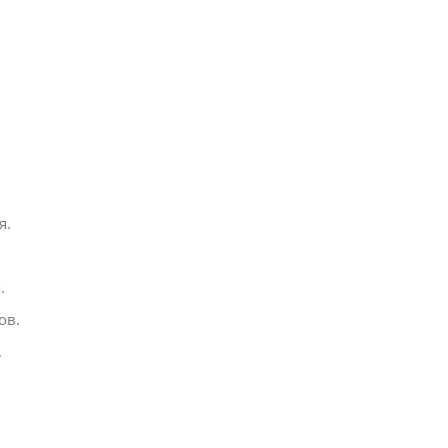
я.
.
ов.
.