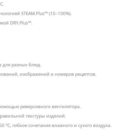
C.
нологией STEAM.Plus™ (10–100%).
мой DRY.Plus™.
в для разных блюд.
нований, изображений и номеров рецептов.
 помощью реверсивного вентилятора.
правильной текстуры изделий.
60 °C, гибкое сочетание влажного и сухого воздуха.