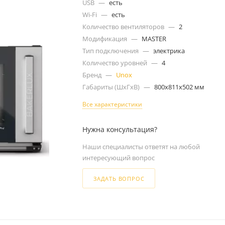
USB
—
есть
Wi-Fi
—
есть
Количество вентиляторов
—
2
Модификация
—
MASTER
Тип подключения
—
электрика
Количество уровней
—
4
Бренд
—
Unox
Габариты (ШxГxВ)
—
800x811x502 мм
Все характеристики
Нужна консультация?
Наши специалисты ответят на любой
интересующий вопрос
ЗАДАТЬ ВОПРОС