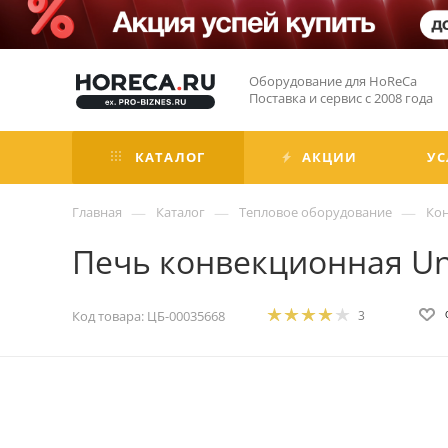
Оборудование для HoReCa
Поставка и сервис с 2008 года
КАТАЛОГ
АКЦИИ
УС
—
—
—
Главная
Каталог
Тепловое оборудование
Ко
Печь конвекционная U
Код товара:
ЦБ-00035668
3