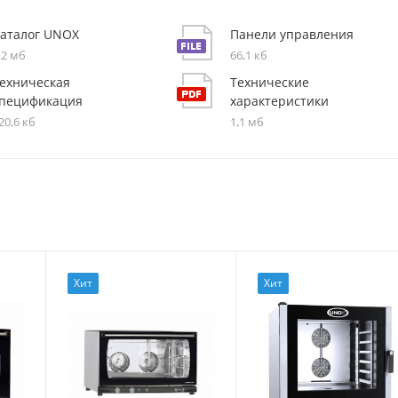
аталог UNOX
Панели управления
,2 мб
66,1 кб
ехническая
Технические
пецификация
характеристики
20,6 кб
1,1 мб
Хит
Хит