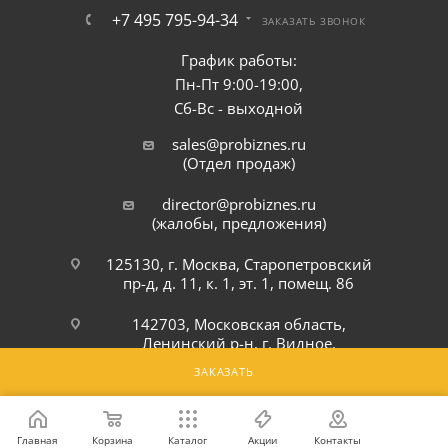
+7 495 795-94-34
ЗАКАЗАТЬ ЗВОНОК
График работы:
Пн-Пт 9:00-19:00,
Сб-Вс - выходной
sales@probiznes.ru
(Отдел продаж)
director@probiznes.ru
(жалобы, предложения)
125130, г. Москва, Старопетровский
пр-д, д. 11, к. 1, эт. 1, помещ. 86
142703, Московская область,
Ленинский р-н, г. Видное,
Белокаменное шоссе, 6Ю
ЗАКАЗАТЬ
ПОДПИСАТЬСЯ НА РАССЫЛКУ
Главная
Корзина
Каталог
Акции
Контакты