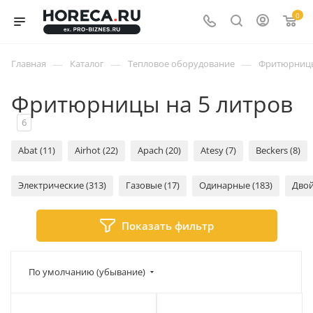
0
—
—
—
Главная
Каталог
Тепловое оборудование
Фритюрниц
Фритюрницы на 5 литров
6
Abat (11)
Airhot (22)
Apach (20)
Atesy (7)
Beckers (8)
Электрические (313)
Газовые (17)
Одинарные (183)
Двой
Показать фильтр
По умолчанию (убывание)