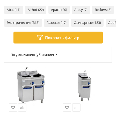
Abat (11)
Airhot (22)
Apach (20)
Atesy (7)
Beckers (8)
Электрические (313)
Газовые (17)
Одинарные (183)
Двой
Показать фильтр
По умолчанию (убывание)