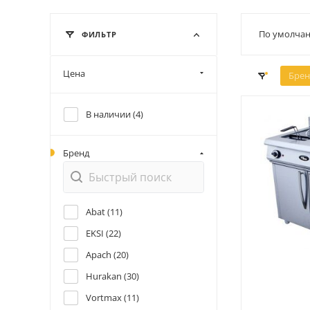
По умолчан
ФИЛЬТР
Цена
Брен
В наличии (
4
)
Бренд
Abat (
11
)
EKSI (
22
)
Apach (
20
)
Hurakan (
30
)
Vortmax (
11
)