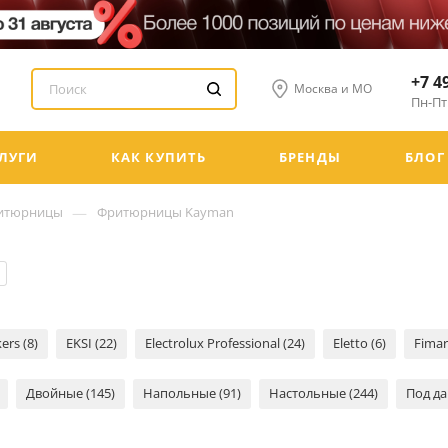
+7 4
Москва и МО
Пн-Пт:
ЛУГИ
КАК КУПИТЬ
БРЕНДЫ
БЛОГ
—
итюрницы
Фритюрницы Kayman
ers (8)
EKSI (22)
Electrolux Professional (24)
Eletto (6)
Fimar
Двойные (145)
Напольные (91)
Настольные (244)
Под да