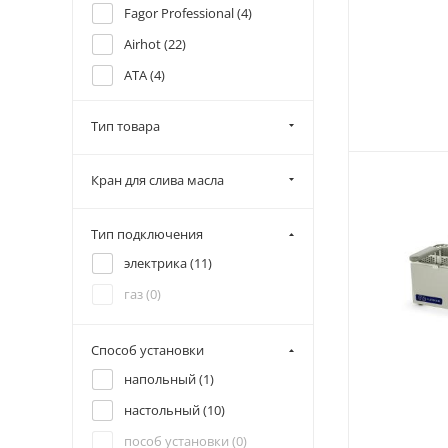
Fagor Professional (
4
)
Airhot (
22
)
ATA (
4
)
Atesy (
7
)
Тип товара
Beckers (
8
)
Cnix (
3
)
Кран для слива масла
Eletto (
6
)
Fiamma (
3
)
Тип подключения
Fimar (
10
)
электрика (
11
)
Gastrorag (
5
)
газ (
0
)
Grill Master (
1
)
Способ установки
Indokor (
1
)
напольный (
1
)
Iterma (
1
)
настольный (
10
)
Kayman (
11
)
пособ установки (
0
)
Kocateq (
20
)