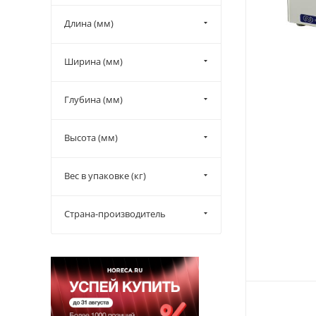
Вулкан (
4
)
Длина (мм)
Electrolux Professional (
24
)
Ширина (мм)
Глубина (мм)
Высота (мм)
Вес в упаковке (кг)
Страна-производитель