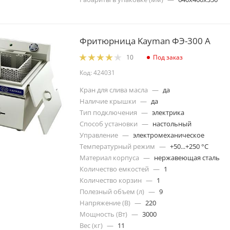
Фритюрница Kayman ФЭ-300 А
Под заказ
10
Код: 424031
Кран для слива масла
—
да
Наличие крышки
—
да
Тип подключения
—
электрика
Способ установки
—
настольный
Управление
—
электромеханическое
Температурный режим
—
+50...+250 °C
Материал корпуса
—
нержавеющая сталь
Количество емкостей
—
1
Количество корзин
—
1
Полезный объем (л)
—
9
Напряжение (В)
—
220
Мощность (Вт)
—
3000
Вес (кг)
—
11