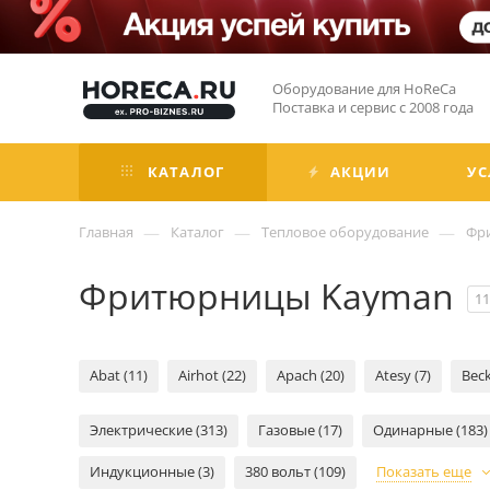
Оборудование для HoReCa
Поставка и сервис с 2008 года
КАТАЛОГ
АКЦИИ
УС
—
—
—
Главная
Каталог
Тепловое оборудование
Фр
Фритюрницы Kayman
11
Abat (11)
Airhot (22)
Apach (20)
Atesy (7)
Beck
Электрические (313)
Газовые (17)
Одинарные (183)
Индукционные (3)
380 вольт (109)
Показать еще