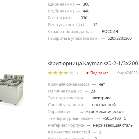
Ширина (мм)
—
300
Глубина (мм)
—
440
Высота (мм)
—
330
Вес в упаковке (кг)
—
12
Страна-производитель
—
РОССИЯ
Габариты в упаковке (мм)
—
520х330х360
Фритюрница Kayman ФЭ-2-1/3x200
Под заказ
Код: 424030
7
Кран для слива масла
—
нет
Наличие крышки
—
да
Тип подключения
—
электрика
Способ установки
—
настольный
Управление
—
электромеханическое
Температурный режим
—
+50...+190 °C
Материал корпуса
—
нержавеющая сталь
Количество емкостей
—
2
Количество корзин
—
2