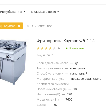
ию (убывание)
Показывать по 36
д:
Kayman
Очистить всё
Фритюрница Kayman ФЭ-2-14
В наличии
6
Код: 402452
Кран для слива масла
—
да
Тип подключения
—
электрика
Способ установки
—
напольный
Материал корпуса
—
нержавеющая сталь
Количество емкостей
—
2
Полезный объем (л)
—
18
Напряжение (В)
—
220
Мощность (Вт)
—
7600
Вес (кг)
—
67