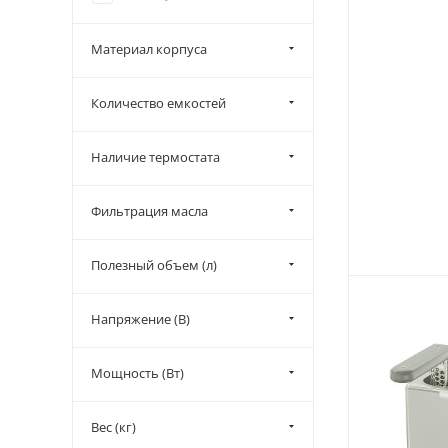
Kogast (
4
)
Материал корпуса
Liloma (
8
)
Mareno (
4
)
Количество емкостей
MKN (
1
)
Nopein (
7
)
Наличие термостата
RoboLabs (
18
)
Фильтрация масла
Roller Grill (
15
)
Rosso (
10
)
Полезный объем (л)
Starfood (
5
)
Tatra (
4
)
Напряжение (В)
Tecnoinox (
5
)
Veroterm (
3
)
Мощность (Вт)
Viatto (
24
)
Вес (кг)
Waring (
1
)