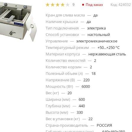
Под заказ
Код: 424032
9
Кран для слива масла
—
да
Наличие крышки
—
да
Тип подключения
—
электрика
Способ установки
—
настольный
Управление
—
электромеханическое
Температурный режим
—
+50...+250 °C
Материал корпуса
—
нержавеющая сталь
Количество емкостей
—
2
Количество корзин
—
2
Полезный объем (л)
—
18
Напряжение (В)
—
220
Мощность (Вт)
—
6000
Вес (кг)
—
20
Ширина (мм)
—
600
Глубина (мм)
—
440
Высота (мм)
—
330
Вес в упаковке (кг)
—
22
Страна-производитель
—
РОССИЯ
Габариты в упаковке (мм)
—
640х460х350