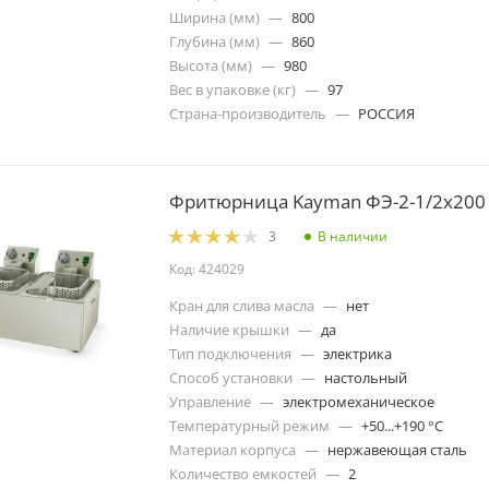
Ширина (мм)
—
800
Глубина (мм)
—
860
Высота (мм)
—
980
Вес в упаковке (кг)
—
97
Страна-производитель
—
РОССИЯ
Фритюрница Kayman ФЭ-2-1/2x200
В наличии
3
Код: 424029
Кран для слива масла
—
нет
Наличие крышки
—
да
Тип подключения
—
электрика
Способ установки
—
настольный
Управление
—
электромеханическое
Температурный режим
—
+50...+190 °C
Материал корпуса
—
нержавеющая сталь
Количество емкостей
—
2