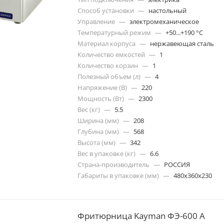
Способ установки
—
настольный
Управление
—
электромеханическое
Температурный режим
—
+50...+190 °C
Материал корпуса
—
нержавеющая сталь
Количество емкостей
—
1
Количество корзин
—
1
Полезный объем (л)
—
4
Напряжение (В)
—
220
Мощность (Вт)
—
2300
Вес (кг)
—
5.5
Ширина (мм)
—
208
Глубина (мм)
—
568
Высота (мм)
—
342
Вес в упаковке (кг)
—
6.6
Страна-производитель
—
РОССИЯ
Габариты в упаковке (мм)
—
480х360х230
Фритюрница Kayman ФЭ-600 А