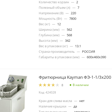
Количество корзин
—
2
Полезный объем (л)
—
7
Напряжение (В)
—
220
Мощность (Вт)
—
7800
Вес (кг)
—
12
Ширина (мм)
—
562
Глубина (мм)
—
568
Высота (мм)
—
342
Вес в упаковке (кг)
—
13.1
Страна-производитель
—
РОССИЯ
Габариты в упаковке (мм)
—
600х460х390
Фритюрница Kayman ФЭ-1-1/3x200
В наличии
8
Код: 424028
Кран для слива масла
—
нет
Наличие крышки
—
да
Тип подключения
—
электрика