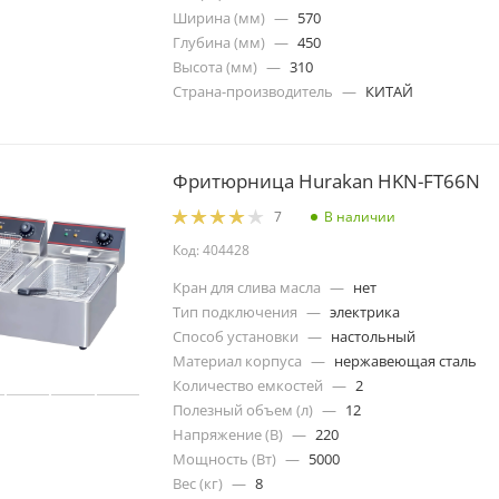
Ширина (мм)
—
570
Глубина (мм)
—
450
Высота (мм)
—
310
Страна-производитель
—
КИТАЙ
Фритюрница Hurakan HKN-FT66N
В наличии
7
Код: 404428
Кран для слива масла
—
нет
Тип подключения
—
электрика
Способ установки
—
настольный
Материал корпуса
—
нержавеющая сталь
Количество емкостей
—
2
Полезный объем (л)
—
12
Напряжение (В)
—
220
Мощность (Вт)
—
5000
Вес (кг)
—
8