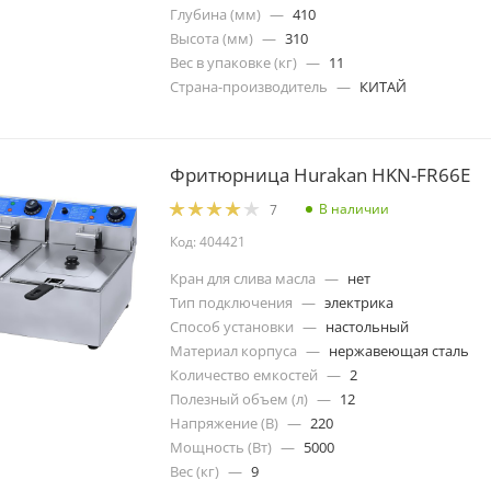
Глубина (мм)
—
410
Высота (мм)
—
310
Вес в упаковке (кг)
—
11
Страна-производитель
—
КИТАЙ
Фритюрница Hurakan HKN-FR66E
В наличии
7
Код: 404421
Кран для слива масла
—
нет
Тип подключения
—
электрика
Способ установки
—
настольный
Материал корпуса
—
нержавеющая сталь
Количество емкостей
—
2
Полезный объем (л)
—
12
Напряжение (В)
—
220
Мощность (Вт)
—
5000
Вес (кг)
—
9