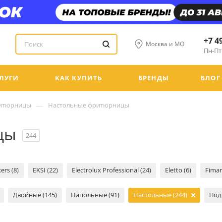
+7 4
Москва и МО
Пн-Пт:
ЛУГИ
КАК КУПИТЬ
БРЕНДЫ
БЛОГ
—
итюрницы
Настольные фритюрницы
цы
244
ers (8)
EKSI (22)
Electrolux Professional (24)
Eletto (6)
Fimar
Двойные (145)
Напольные (91)
Настольные (244)
Под