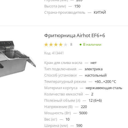
Высота (мм)
—
150
Страна-производитель
—
КИТАЙ
Фритюрница Airhot EF6+6
В наличии
8
Код: 413441
Кран для слива масла
—
нет
Тип подключения
—
электрика
Способ установки
—
настольный
Температурный режим
—
+60...+200 °C
Материал корпуса
—
нержавеющая сталь
Количество емкостей
—
2
Полезный объем (л)
—
12 (6+6)
Напряжение (В)
—
220
Мощность (Вт)
—
5000
Вес (кг)
—
10
Ширина (мм)
—
590