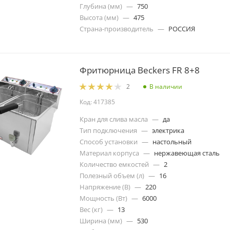
Глубина (мм)
—
750
Высота (мм)
—
475
Страна-производитель
—
РОССИЯ
Фритюрница Beckers FR 8+8
В наличии
2
Код: 417385
Кран для слива масла
—
да
Тип подключения
—
электрика
Способ установки
—
настольный
Материал корпуса
—
нержавеющая сталь
Количество емкостей
—
2
Полезный объем (л)
—
16
Напряжение (В)
—
220
Мощность (Вт)
—
6000
Вес (кг)
—
13
Ширина (мм)
—
530