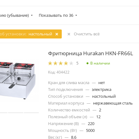
ию (убывание)
Показывать по 36
об установки:
настольный
Очистить всё
Фритюрница Hurakan HKN-FR66L
В наличии
5
Код: 404422
Кран для слива масла
—
нет
Тип подключения
—
электрика
Способ установки
—
настольный
Материал корпуса
—
нержавеющая сталь
Количество емкостей
—
2
Полезный объем (л)
—
12
Напряжение (В)
—
220
Мощность (Вт)
—
5000
Вес (кг)
—
8.6