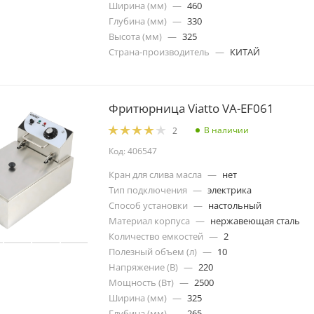
Ширина (мм)
—
460
Глубина (мм)
—
330
Высота (мм)
—
325
Страна-производитель
—
КИТАЙ
Фритюрница Viatto VA-EF061
В наличии
2
Код: 406547
Кран для слива масла
—
нет
Тип подключения
—
электрика
Способ установки
—
настольный
Материал корпуса
—
нержавеющая сталь
Количество емкостей
—
2
Полезный объем (л)
—
10
Напряжение (В)
—
220
Мощность (Вт)
—
2500
Ширина (мм)
—
325
Глубина (мм)
—
265