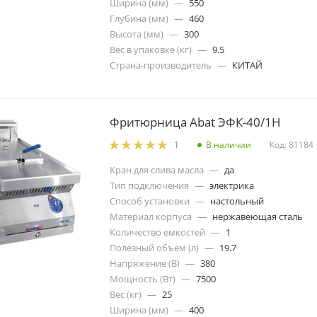
Ширина (мм)
—
550
Глубина (мм)
—
460
Высота (мм)
—
300
Вес в упаковке (кг)
—
9.5
Страна-производитель
—
КИТАЙ
Фритюрница Abat ЭФК-40/1Н
В наличии
Код: 81184
1
Кран для слива масла
—
да
Тип подключения
—
электрика
Способ установки
—
настольный
Материал корпуса
—
нержавеющая сталь
Количество емкостей
—
1
Полезный объем (л)
—
19.7
Напряжение (В)
—
380
Мощность (Вт)
—
7500
Вес (кг)
—
25
Ширина (мм)
—
400