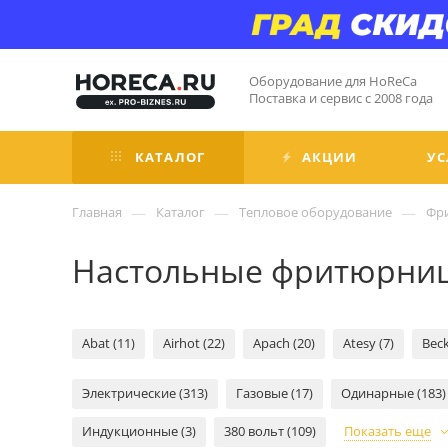
Оборудование для HoReCa
Поставка и сервис с 2008 года
КАТАЛОГ
АКЦИИ
УС
—
—
—
Главная
Каталог
Тепловое оборудование
Фр
Настольные фритюрни
Abat (11)
Airhot (22)
Apach (20)
Atesy (7)
Beck
Электрические (313)
Газовые (17)
Одинарные (183)
Индукционные (3)
380 вольт (109)
Показать еще