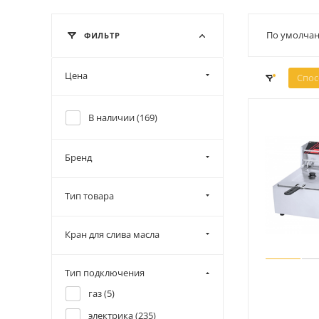
По умолчан
ФИЛЬТР
Цена
Спос
В наличии (
169
)
Бренд
Тип товара
Кран для слива масла
Тип подключения
газ (
5
)
электрика (
235
)