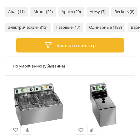
Abat (11)
Airhot (22)
Apach (20)
Atesy (7)
Beckers (8)
Электрические (313)
Газовые (17)
Одинарные (183)
Двой
Показать фильтр
По умолчанию (убывание)