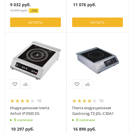
9 032
руб.
11 076
руб.
12 037
руб.
-
25
%
КУПИТЬ
КУПИТЬ
10
10
Индукционная плита
Плита индукционная
Airhot IP3500 DS
Gastrorag TZ-JDL-C30A1
В наличии
В наличии
10 297
руб.
16 890
руб.