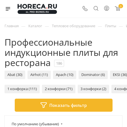
0
—
—
—
—
Главная
Каталог
Тепловое оборудование
Плиты
Профессиональные
индукционные плиты для
ресторана
186
Abat (30)
Airhot (11)
Apach (10)
Dominator (6)
EKSI (36
1 конфорка (111)
2 конфорки (71)
3 конфорки (2)
4 конф
Показать фильтр
По умолчанию (убывание)