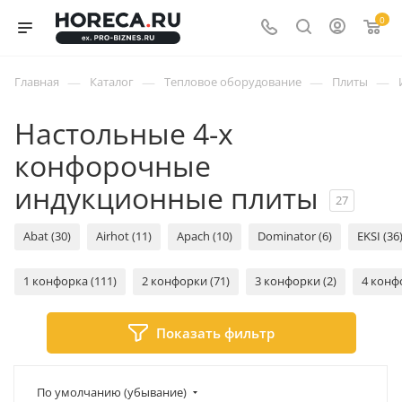
0
—
—
—
—
Главная
Каталог
Тепловое оборудование
Плиты
Настольные 4-х
конфорочные
индукционные плиты
27
Abat (30)
Airhot (11)
Apach (10)
Dominator (6)
EKSI (36
1 конфорка (111)
2 конфорки (71)
3 конфорки (2)
4 конф
Показать фильтр
По умолчанию (убывание)