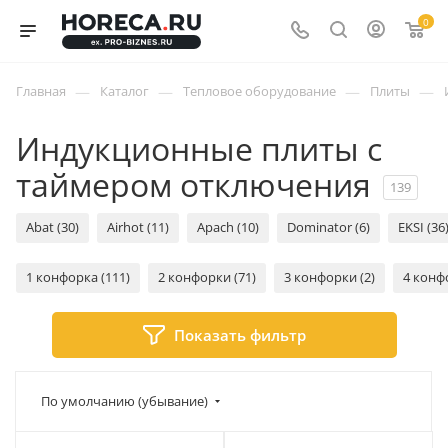
0
—
—
—
—
Главная
Каталог
Тепловое оборудование
Плиты
Индукционные плиты с
таймером отключения
139
Abat (30)
Airhot (11)
Apach (10)
Dominator (6)
EKSI (36
1 конфорка (111)
2 конфорки (71)
3 конфорки (2)
4 конф
Показать фильтр
По умолчанию (убывание)