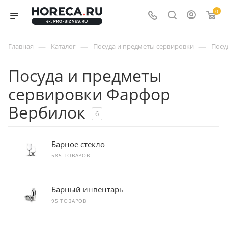
0
—
—
—
Главная
Каталог
Посуда и предметы сервировки
Посу
Посуда и предметы
сервировки Фарфор
Вербилок
6
Барное стекло
585 ТОВАРОВ
Барный инвентарь
95 ТОВАРОВ