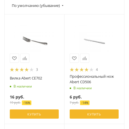
По умолчанию (убывание)
3
4
Профессиональный нож
Вилка Abert CE702
Abert CD506
В наличии
В наличии
16
руб.
6
руб.
19
руб.
7
руб.
-
16
%
-
14
%
КУПИТЬ
КУПИТЬ