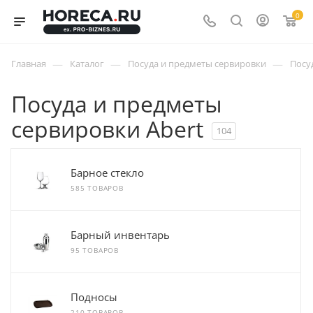
0
—
—
—
Главная
Каталог
Посуда и предметы сервировки
Посу
Посуда и предметы
сервировки Abert
104
Барное стекло
585 ТОВАРОВ
Барный инвентарь
95 ТОВАРОВ
Подносы
210 ТОВАРОВ