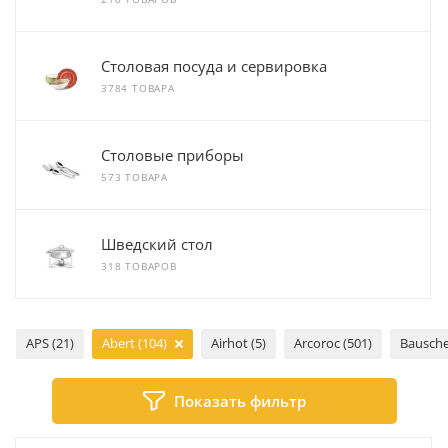
Столовая посуда и сервировка
3784 ТОВАРА
Столовые приборы
573 ТОВАРА
Шведский стол
318 ТОВАРОВ
APS (21)
Abert (104)
Airhot (5)
Arcoroc (501)
Bausche
Показать фильтр