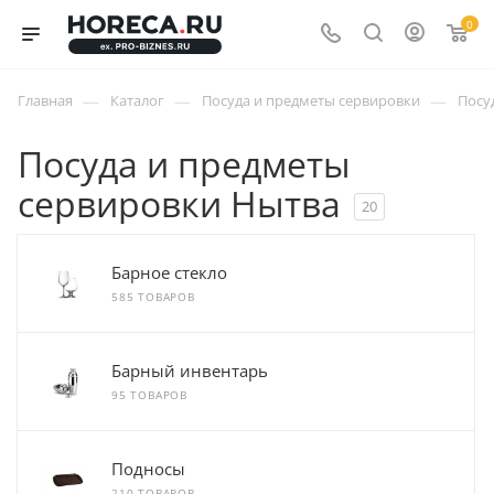
0
—
—
—
Главная
Каталог
Посуда и предметы сервировки
Посу
Посуда и предметы
сервировки Нытва
20
Барное стекло
585 ТОВАРОВ
Барный инвентарь
95 ТОВАРОВ
Подносы
210 ТОВАРОВ