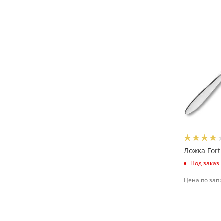
Кубань фарфор (
8
)
Неман (
17
)
Нытва (
20
)
Павловский завод Кирова
(
24
)
Пи энд Си (
1
)
Пилот МС (
2
)
Труд (
30
)
Фарфор Вербилок (
6
)
Ложка Fort
Под заказ
Цена по зап