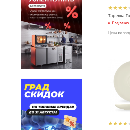
Libbey (
29
)
Linden (
11
)
Тарелка Fo
Lubiana (
53
)
Под заказ
Luxstahl (
61
)
Цена по зап
Martellato (
13
)
Merx Team (
6
)
Morinox (
232
)
OSZ (
74
)
P.L.Proff Cuisine (
12
)
Paderno (
2
)
Padia (
5
)
Pasabahce (
115
)
Peugeot (
9
)
Porcelite (
3
)