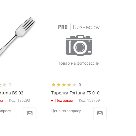
1
5
rtuna BS 02
Тарелка Fortuna F5 010
Код: 196293
Код: 159759
аз
Под заказ
апросу
Цена по запросу