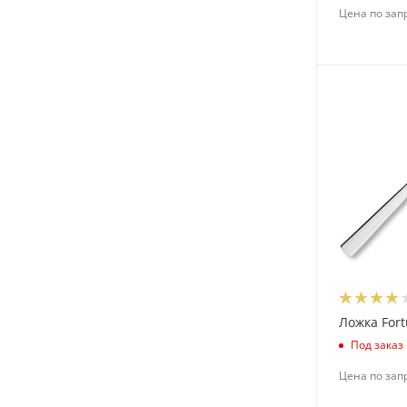
Цена по зап
Triangle (
6
)
Ves (
1
)
Vetta (
6
)
Viatto (
2
)
Villeroy & Boch AG (
5
)
Wilmax (
163
)
WMF (
11
)
WMF Hotel (
22
)
Yongfeng (
98
)
Zwiesel Kristallglas AG. (
22
)
Ашинский завод (
1
)
Ложка Fort
Борисовская керамика (
7
)
Под заказ
Добрушский фарф. завод
(
22
)
Цена по зап
Катунь (
1
)