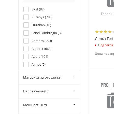
EKSI (
87
)
Kutahya (
780
)
Hurakan (
10
)
Sanelli Ambrogio (
3
)
Ложка Fort
Cambro (
293
)
Под заказ
Bonna (
1663
)
Цена по зап
Abert (
104
)
Airhot (
5
)
APS (
21
)
Материал изготовления
Arcoroc (
500
)
Bauscher (
7
)
Напряжение (В)
Bormioli Luigi (
4
)
Bormioli Rocco (
24
)
Мощность (Вт)
Chaoan Yongxing Craftwork