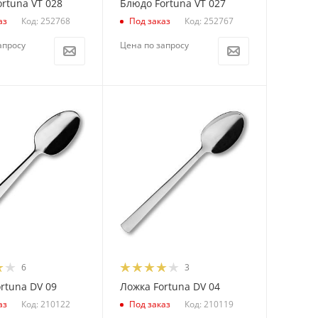
rtuna VT 028
Блюдо Fortuna VT 027
Код: 252768
Код: 252767
аз
Под заказ
апросу
Цена по запросу
6
3
rtuna DV 09
Ложка Fortuna DV 04
Код: 210122
Код: 210119
аз
Под заказ