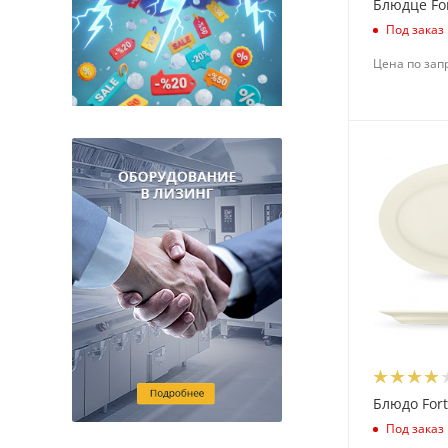
ProHotel (
11
)
Блюдце Fo
Под заказ
Pujadas (
223
)
Цена по зап
Rak (
12
)
Restola (
46
)
RoboLabs (
1
)
Rona (
5
)
Royal Leerdam (
9
)
Sabotage Design (
7
)
San Jamar (
20
)
Seltmann Weiden (
6
)
Stalgast (
5
)
Star Industrial (
16
)
Starfood (
1
)
Блюдо Fort
Steelite (
115
)
Под заказ
Tognana (
13
)