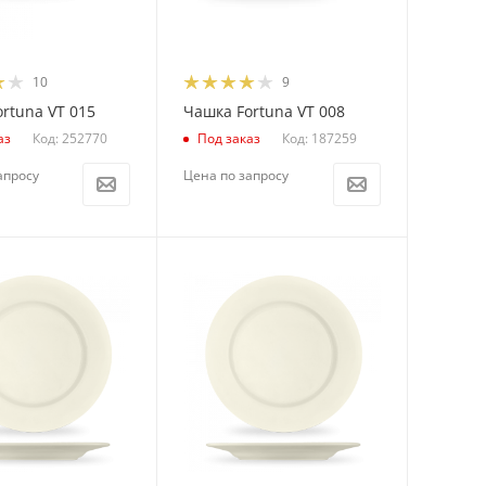
10
9
rtuna VT 015
Чашка Fortuna VT 008
Код: 252770
Код: 187259
аз
Под заказ
апросу
Цена по запросу