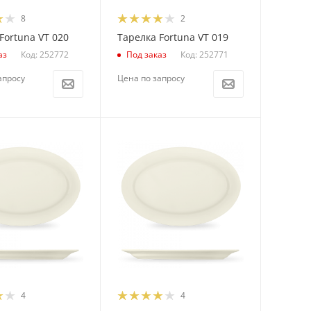
8
2
Fortuna VT 020
Тарелка Fortuna VT 019
Код: 252772
Код: 252771
аз
Под заказ
апросу
Цена по запросу
4
4