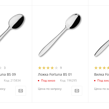
3
9
una BS 09
Ложка Fortuna BS 01
Вилка Fo
Код: 215834
Код: 196295
Под заказ
Под зак
росу
Цена по запросу
Цена по з