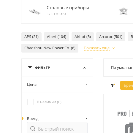
Столовые приборы
573 ТОВАРА
APS (21)
Abert (104)
Airhot (5)
Arcoroc (501)
B
Chaozhou New Power Co. (6)
Показать еще
По умолчан
ФИЛЬТР
Цена
Брен
В наличии (
0
)
Бренд