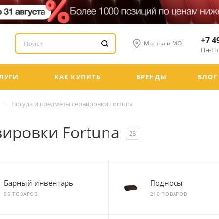
+7 4
Москва и МО
Пн-Пт:
ЛУГИ
КАК КУПИТЬ
БРЕНДЫ
БЛОГ
—
Посуда и предметы сервировки Fortuna
вировки Fortuna
28
Барный инвентарь
Подносы
95 ТОВАРОВ
210 ТОВАРОВ