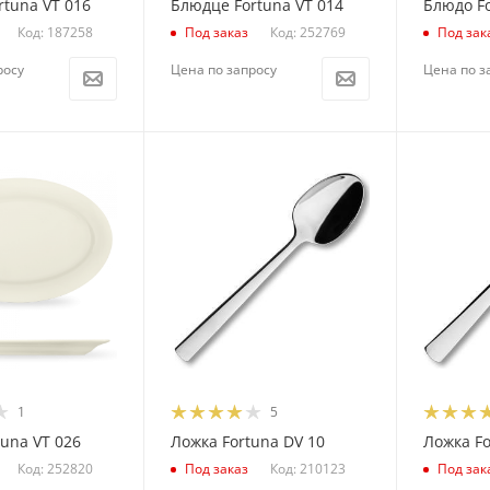
rtuna VT 016
Блюдце Fortuna VT 014
Блюдо Fo
Код: 187258
Код: 252769
Под заказ
Под зак
росу
Цена по запросу
Цена по з
1
5
una VT 026
Ложка Fortuna DV 10
Ложка Fo
Код: 252820
Код: 210123
Под заказ
Под зак