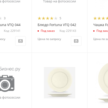
3
5
tuna VTQ 044
Блюдо Fortuna VTQ 042
Чашка Fo
Код: 229141
Код: 229143
Под заказ
Под зак
росу
Цена по запросу
Цена по з