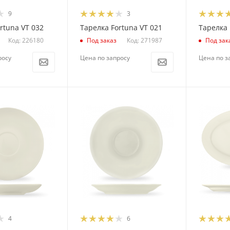
9
3
rtuna VT 032
Тарелка Fortuna VT 021
Тарелка 
Код: 226180
Код: 271987
Под заказ
Под зак
росу
Цена по запросу
Цена по з
4
6