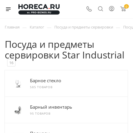
0
—
—
—
Главная
Каталог
Посуда и предметы сервировки
Посуд
Посуда и предметы
сервировки Star Industrial
16
Барное стекло
585 ТОВАРОВ
Барный инвентарь
95 ТОВАРОВ