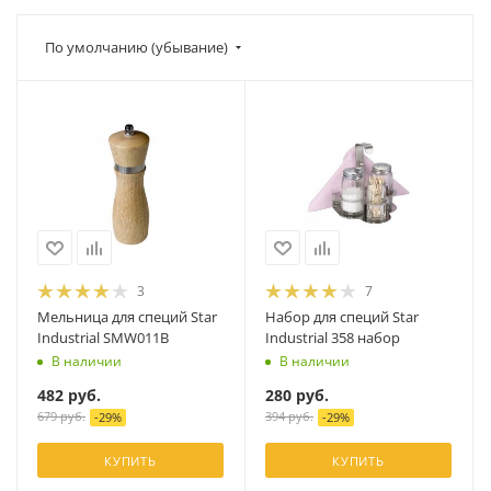
По умолчанию (убывание)
3
7
Мельница для специй Star
Набор для специй Star
Industrial SMW011B
Industrial 358 набор
В наличии
В наличии
482
руб.
280
руб.
679
руб.
394
руб.
-
29
%
-
29
%
КУПИТЬ
КУПИТЬ