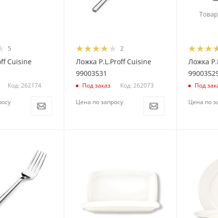
5
2
ff Cuisine
Ложка P.L.Proff Cuisine
Ложка P.L
99003531
9900352
Код: 262174
Код: 262073
Под заказ
Под зак
росу
Цена по запросу
Цена по з