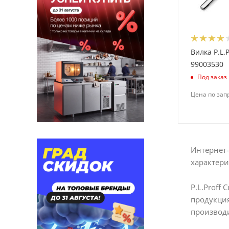
Libbey (
29
)
Linden (
11
)
Lubiana (
53
)
Вилка P.L.P
Luxstahl (
61
)
99003530
Martellato (
13
)
Под заказ
Merx Team (
6
)
Цена по зап
Morinox (
232
)
OSZ (
74
)
P.L.Proff Cuisine (
12
)
Интернет-
Paderno (
2
)
характери
Padia (
5
)
Pasabahce (
115
)
P.L.Proff
продукция
Peugeot (
9
)
производи
Porcelite (
3
)