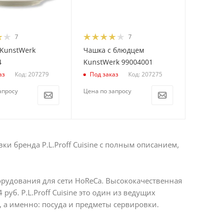
7
7
 KunstWerk
Чашка с блюдцем
4
KunstWerk 99004001
Код: 207279
Код: 207275
аз
Под заказ
апросу
Цена по запросу
и бренда P.L.Proff Cuisine с полным описанием,
орудования для сети HoReCa. Высококачественная
уб. P.L.Proff Cuisine это один из ведущих
 а именно: посуда и предметы сервировки.