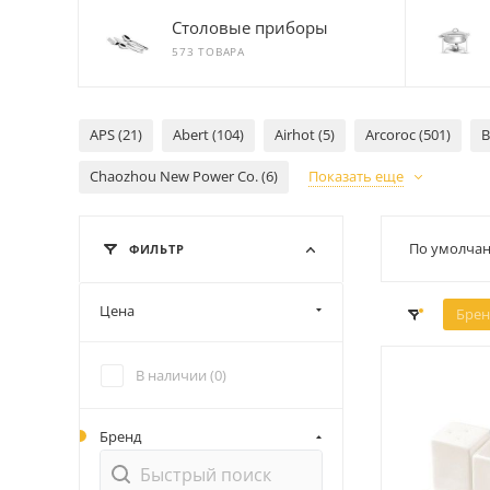
Столовые приборы
573 ТОВАРА
APS (21)
Abert (104)
Airhot (5)
Arcoroc (501)
B
Chaozhou New Power Co. (6)
Показать еще
По умолчан
ФИЛЬТР
Цена
Брен
В наличии (
0
)
Бренд