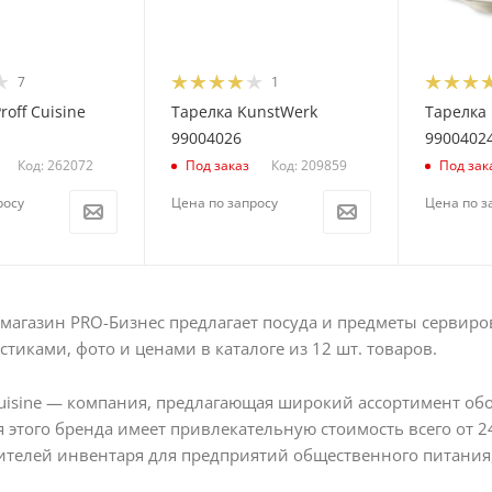
7
1
roff Cuisine
Тарелка KunstWerk
Тарелка
99004026
9900402
Код: 262072
Код: 209859
Под заказ
Под зак
росу
Цена по запросу
Цена по з
магазин PRO-Бизнес предлагает посуда и предметы сервировк
стиками, фото и ценами в каталоге из 12 шт. товаров.
 Cuisine — компания, предлагающая широкий ассортимент об
 этого бренда имеет привлекательную стоимость всего от 24 р
телей инвентаря для предприятий общественного питания,