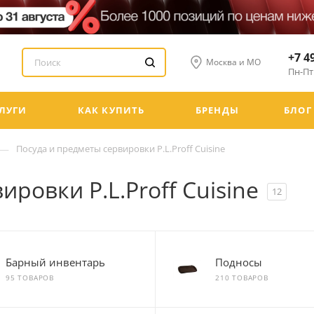
+7 4
Москва и МО
Пн-Пт:
ЛУГИ
КАК КУПИТЬ
БРЕНДЫ
БЛОГ
—
Посуда и предметы сервировки P.L.Proff Cuisine
ровки P.L.Proff Cuisine
12
Барный инвентарь
Подносы
95 ТОВАРОВ
210 ТОВАРОВ