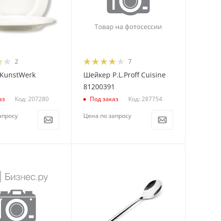
2
7
 KunstWerk
Шейкер P.L.Proff Cuisine
1
81200391
Код: 207280
Код: 287754
аз
Под заказ
апросу
Цена по запросу