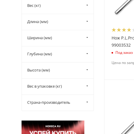
(
10
)
Вес (кг)
Chaozhou New Power Co.
(
6
)
Длина (мм)
Churchill (
28
)
Eternum (
94
)
Ширина (мм)
Нож P.L.Pro
99003532
Fackelmann (
6
)
Под заказ
Глубина (мм)
Fairway (
106
)
Цена по зап
Fortuna (
28
)
Высота (мм)
Gerus (
5
)
Hepp (
6
)
Вес в упаковке (кг)
Jiwins (
24
)
Kalando (
1
)
Страна-производитель
King Metal (
5
)
Kocateq (
2
)
KunstWerk (
32
)