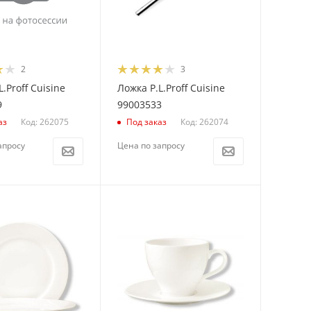
2
3
.Proff Cuisine
Ложка P.L.Proff Cuisine
9
99003533
Код: 262075
Код: 262074
аз
Под заказ
апросу
Цена по запросу