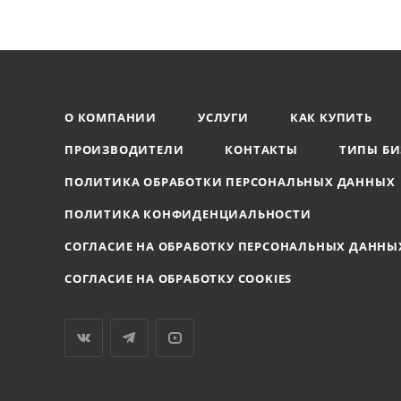
Triangle (
6
)
Ves (
1
)
Vetta (
6
)
Viatto (
2
)
О КОМПАНИИ
УСЛУГИ
КАК КУПИТЬ
Villeroy & Boch AG (
5
)
ПРОИЗВОДИТЕЛИ
КОНТАКТЫ
ТИПЫ БИ
Wilmax (
163
)
ПОЛИТИКА ОБРАБОТКИ ПЕРСОНАЛЬНЫХ ДАННЫХ
WMF (
11
)
WMF Hotel (
22
)
ПОЛИТИКА КОНФИДЕНЦИАЛЬНОСТИ
Yongfeng (
98
)
СОГЛАСИЕ НА ОБРАБОТКУ ПЕРСОНАЛЬНЫХ ДАННЫ
Zwiesel Kristallglas AG. (
22
)
СОГЛАСИЕ НА ОБРАБОТКУ COOKIES
Ашинский завод (
1
)
Борисовская керамика (
7
)
Добрушский фарф. завод
(
22
)
Катунь (
1
)