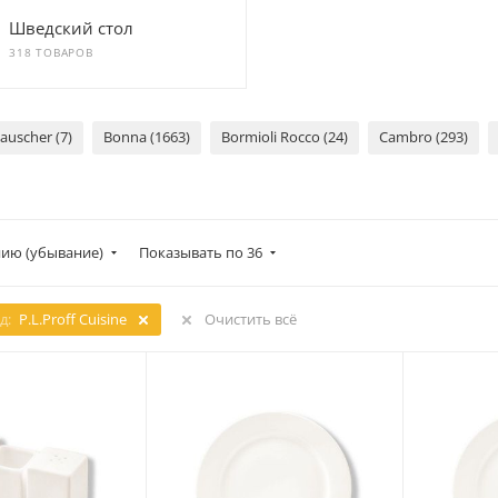
Шведский стол
318 ТОВАРОВ
auscher (7)
Bonna (1663)
Bormioli Rocco (24)
Cambro (293)
ию (убывание)
Показывать по 36
д:
P.L.Proff Cuisine
Очистить всё