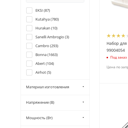
EKSI (
87
)
Kutahya (
780
)
Hurakan (
10
)
Sanelli Ambrogio (
3
)
Набор для
Cambro (
293
)
99004054
Bonna (
1663
)
Под заказ
Abert (
104
)
Цена по зап
Airhot (
5
)
APS (
21
)
Материал изготовления
Arcoroc (
500
)
Bauscher (
7
)
Напряжение (В)
Bormioli Luigi (
4
)
Bormioli Rocco (
24
)
Мощность (Вт)
Chaoan Yongxing Craftwork