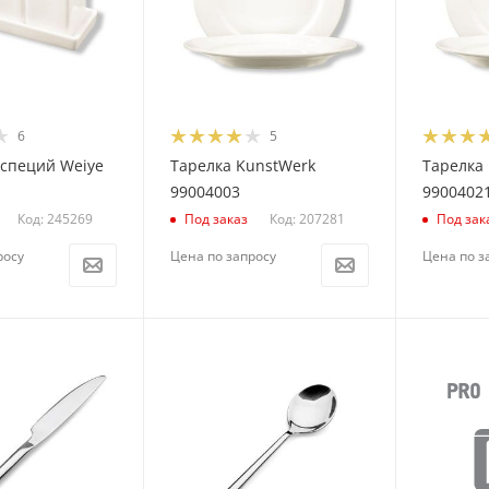
6
5
 специй Weiye
Тарелка KunstWerk
Тарелка
99004003
9900402
Код: 245269
Код: 207281
Под заказ
Под зак
росу
Цена по запросу
Цена по з