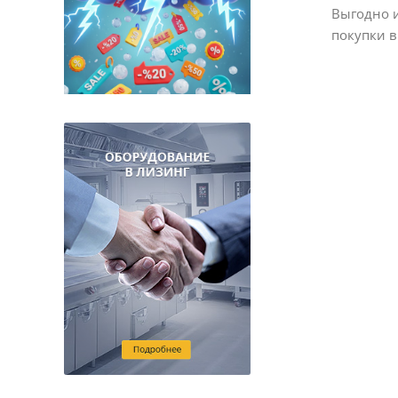
ProHotel (
11
)
Выгодно 
Pujadas (
223
)
покупки в
Rak (
12
)
Restola (
46
)
RoboLabs (
1
)
Rona (
5
)
Royal Leerdam (
9
)
Sabotage Design (
7
)
San Jamar (
20
)
Seltmann Weiden (
6
)
Stalgast (
5
)
Star Industrial (
16
)
Starfood (
1
)
Steelite (
115
)
Tognana (
13
)