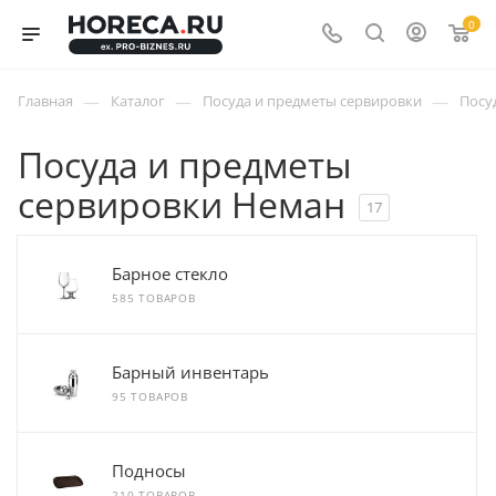
0
—
—
—
Главная
Каталог
Посуда и предметы сервировки
Посу
Посуда и предметы
сервировки Неман
17
Барное стекло
585 ТОВАРОВ
Барный инвентарь
95 ТОВАРОВ
Подносы
210 ТОВАРОВ