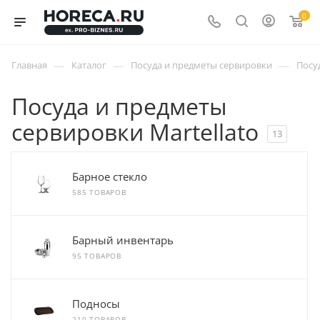
0
—
—
—
Главная
Каталог
Посуда и предметы сервировки
Посу
Посуда и предметы
сервировки Martellato
13
Барное стекло
585 ТОВАРОВ
Барный инвентарь
95 ТОВАРОВ
Подносы
210 ТОВАРОВ